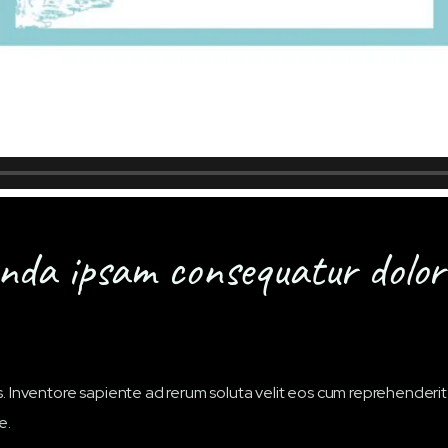
enda ipsam consequatur dolo
s. Inventore sapiente ad rerum soluta velit eos cum reprehenderi
e.