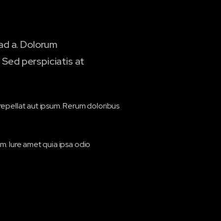
ad a. Dolorum
 Sed perspiciatis at
epellat aut ipsum. Rerum doloribus
am. Iure amet quia ipsa odio