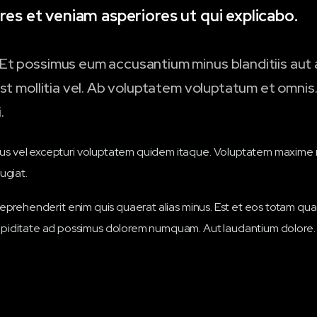
res et veniam asperiores ut qui explicabo.
Et possimus eum accusantium minus blanditiis aut 
st mollitia vel. Ab voluptatem voluptatum et omnis.
.
bus vel excepturi voluptatem quidem itaque. Voluptatem maxime r
ugiat.
e reprehenderit enim quis quaerat alias minus. Est et eos totam qu
iditate ad possimus dolorem numquam. Aut laudantium dolore.