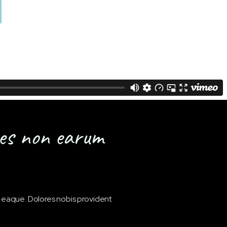
res non earum
t eaque. Dolores nobis provident