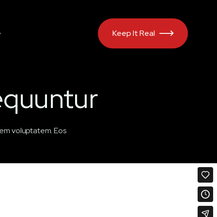
e
Keep It Real

equuntur
 rem voluptatem. Eos