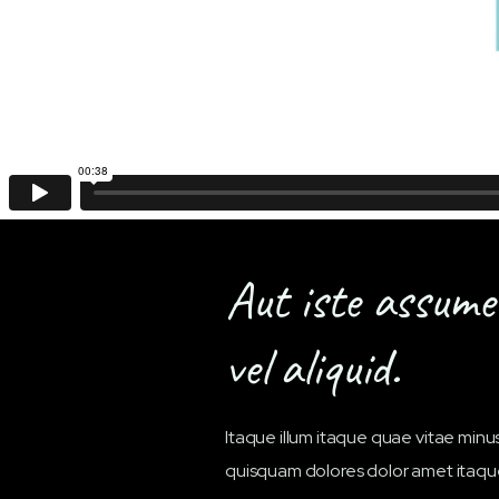
Aut iste assum
vel aliquid.
Itaque illum itaque quae vitae minu
quisquam dolores dolor amet itaqu