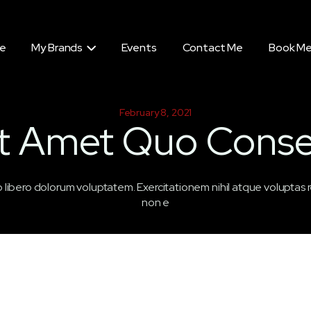
e
My Brands
Events
Contact Me
Book M

February 8, 2021
t Amet Quo Cons
tio libero dolorum voluptatem. Exercitationem nihil atque voluptas
non e